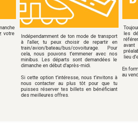
imanche
Toujou
z votre
les dé
Indépendamment de ton mode de transport
référe
à l’aller, tu peux choisir de repartir en
avant
train/avion/bateau/bus/covoiturage. Pour
préala
cela, nous pouvons t'emmener avec nos
lieu d’
minibus. Les départs sont demandées le
dimanche en début d'après-midi.
En form
au vend
Si cette option t'intéresse, nous t'invitons à
nous contacter au plus tôt pour que tu
puisses réserver tes billets en bénéficiant
des meilleures offres.