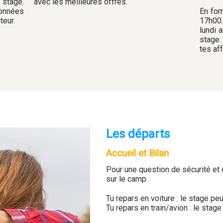
 stage.
avec les meilleures offres.
données
En for
teur.
17h00.
lundi 
stage.
tes aff
Les départs
Accueil et Bilan
Pour une question de sécurité et d
sur le camp.
Tu repars en voiture : le stage pe
Tu repars en train/avion : le stag