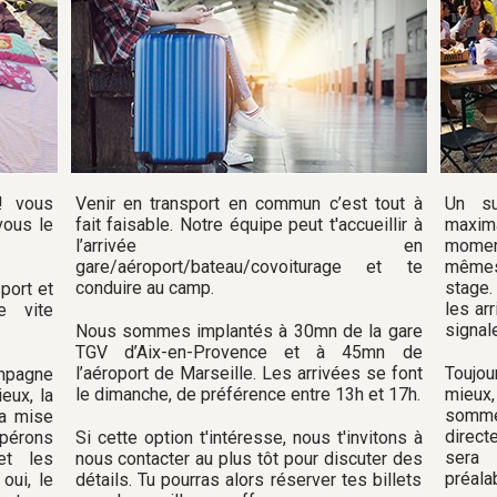
! vous
Venir en transport en commun c’est tout à
Un su
vous le
fait faisable. Notre équipe peut t'accueillir à
maxima
l’arrivée en
moment
gare/aéroport/bateau/covoiturage et te
mêmes
conduire au camp.
stage.
port et
les ar
e vite
signale
Nous sommes implantés à 30mn de la gare
TGV d’Aix-en-Provence et à 45mn de
l’aéroport de Marseille. Les arrivées se font
Toujou
ompagne
le dimanche, de préférence entre 13h et 17h.
mieux,
eux, la
somme
la mise
direct
upérons
Si cette option t'intéresse, nous t'invitons à
sera 
et les
nous contacter au plus tôt pour discuter des
préalab
oui, le
détails. Tu pourras alors réserver tes billets