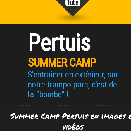
Video de Trampoline Evenement sur vimeo
Pertuis
SUMMER CAMP
S'entraîner en extérieur, sur
notre trampo parc, c'est de
la "bombe" !
Summer Camp Pertuis en images 
vidéos