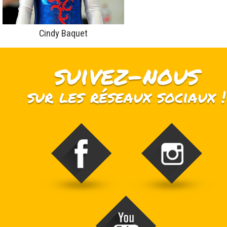
Cindy Baquet
suivez-nous
sur les réseaux sociaux !
Trampoline Evénement sur Facebook
stage_gym sur Instagram