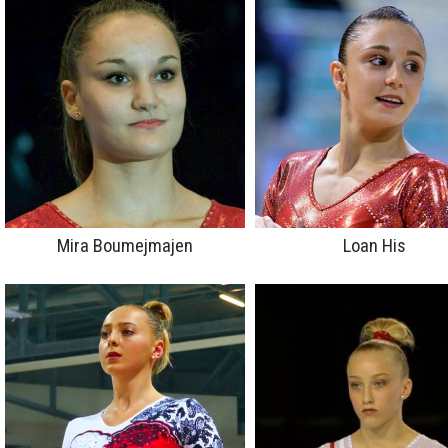
Mira Boumejmajen
Loan His